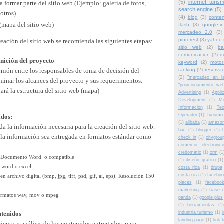
(5)
internet turis
 formar parte del sitio web (Ejemplo: galería de fotos,
search engine
(5)
 otros)
(4)
blog
(3)
conten
 (mapa del sitio web)
flash
(3)
google.in
mercadeo 2.0
(3)
pinterest
(3)
yahoo
eación del sitio web se recomienda las siguientes etapas:
sitio web
(2)
ba
comunicacion
(2)
d
inición del proyecto
keyword
(2)
motor
unión entre los responsables de toma de decisión del
ranking
(2)
reserva
(2)
"mercadeo en l
minar los alcances del proyecto y sus requerimientos.
"posicionamiento we
rá la estructura del sitio web (mapa)
Advertising
(1)
Appli
Development
(1)
Me
Información
(1)
Te
Operador
(1)
Turismo
idos:
(1)
alibaba
(1)
amazo
da la información necesaria para la creación del sitio web.
bac
(1)
blogger
(1)
la información sea entregada en formatos estándar como
check in
(1)
citygrou
comercio electroni
credomatic
(1)
crm
(1
n Documento Word o compatible
(1)
diseño grafico
(1)
n word o excel.
costa rica
(1)
drupa
costa rica
(1)
faceboo
n archivo digital (bmp, jpg, tiff, psd, gif, ai, eps). Resolución 150
places
(1)
faceboo
marketing
(1)
frase 
ormatos wav, mov o mpeg
panda
(1)
google plus
(1)
herramientas
(1
ntenidos
industria turismo
(1)
landing page
(1)
link 
iento y análisis de los contenidos entregados, para