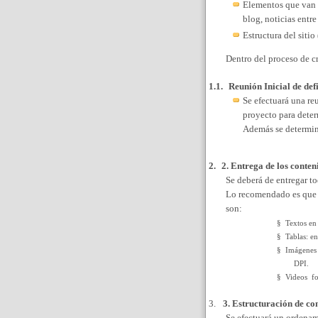
Elementos que van a
blog, noticias entre
Estructura del sitio
Dentro del proceso de cr
1.1.
Reunión Inicial de def
Se efectuará una re
proyecto para deter
Además se determina
2.
2. Entrega de los conten
Se deberá de entregar to
Lo recomendado es que 
son:
§
Textos e
§
Tablas: e
§
Imágenes e
DPI.
§
Videos f
3.
3. Estructuración de co
Se efectuará un ordenam