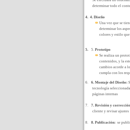
determinar todo el cont
4.
4. Diseño
Una vez que se tiene
determinar los aspe
colores y estilo que
5.
5.
Prototipo
Se realiza un proto
contenidos, y la es
cambios acorde a lo
cumpla con los req
6.
6. Montaje del Diseño:
S
tecnología seleccionada
páginas internas
7.
7. Revisión y corrección
cliente y revisar ajustes
8.
8. Publicación:
se public