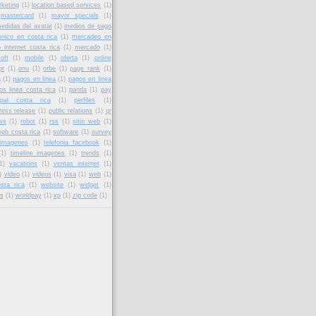
rketing
(1)
location based services
(1)
mastercard
(1)
mayor specials
(1)
edidas del avatar
(1)
medios de pago
onico en costa rica
(1)
mercadeo en
 internet costa rica
(1)
mercado
(1)
oft
(1)
mobile
(1)
oferta
(1)
online
pr
(1)
onu
(1)
orbe
(1)
page rank
(1)
a
(1)
pagos en linea
(1)
pagos en linea
os linea costa rica
(1)
panda
(1)
pay
ypal costa rica
(1)
perfiles
(1)
ress release
(1)
public relations
(1)
qr
ws
(1)
robot
(1)
rss
(1)
sitio web
(1)
web costa rica
(1)
software
(1)
survey
 imagenes
(1)
telefonia facebook
(1)
(1)
timeline imagenes
(1)
trends
(1)
1)
vacations
(1)
ventas internet
(1)
)
video
(1)
videos
(1)
visa
(1)
web
(1)
sta rica
(1)
website
(1)
widget
(1)
s
(1)
worldpay
(1)
xp
(1)
zip code
(1)