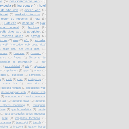
mo
(5)
posicionamiento web
(5)
expedia
(4)
foursquare
(4)
hotel
ido sitio web
(3)
diseño web
(3)
ternet
(3)
marketing turismo
(3)
motor de reservas
(3)
ota
(3)
(3)
Hotelería
(2)
Marketing
(2)
ajax
nco nacional
(2)
booking
(2)
iseño sitios web
(2)
googlebot
(2)
 reservas online
(2)
paypal
(2)
ciones
(2)
sem
(2)
w3c
(2)
youtube
a web" "mercadeo web costa rica"
b costa rica" "seo costa Rica"
(1)
cations
(1)
Business
(1)
Connect
(1)
trics
(1)
Pages
(1)
Sistemas de
cnologías de Información
(1)
Tour
(1)
accesibilidad
(1)
ads
(1)
algoritmo
n
(1)
applestore
(1)
apps
(1)
avatar
(1)
boton
(1)
buscador
(1)
campaign
(1)
p
(1)
click
(1)
cms
(1)
codigos qr
(1)
co costa rica
(1)
costa rica
(1)
)
derecho humano
(1)
direcciones web
diseño paginas web
(1)
diseño web
(1)
ecommerce
(1)
envios masivos
k ads
(1)
facebook deals
(1)
facebook
k places marketing
(1)
foursquare
clave
(1)
google analytics
(1)
google
(1)
guía de tamaños de las imagenes
)
html
(1)
imagenes facebook
(1)
instagram
(1)
javascript
(1)
joomla
(1)
building
(1)
live.com
(1)
location based