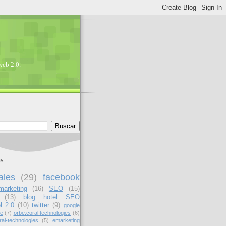
web 2.0.
s
ales
(29)
facebook
marketing
(16)
SEO
(15)
(13)
blog hotel SEO
l 2.0
(10)
twitter
(9)
google
ne
(7)
orbe.coral technologies
(6)
ral-technologies
(5)
emarketing