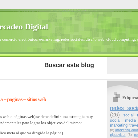
cadeo Digital
 comercio electrónico, e-marketing, redes sociales, diseño web, cloud computing, 
Buscar este blog
Etiqueta
a – páginas – sitios web
redes soci
(26)
social 
os web o páginas web) se debe definir una estrategia muy
social media
undamentales para lograr los objetivos del mismo:
marketing trave
(8)
marketing onli
co meta al que va dirigida la página)
tripadvisor
(6)
co