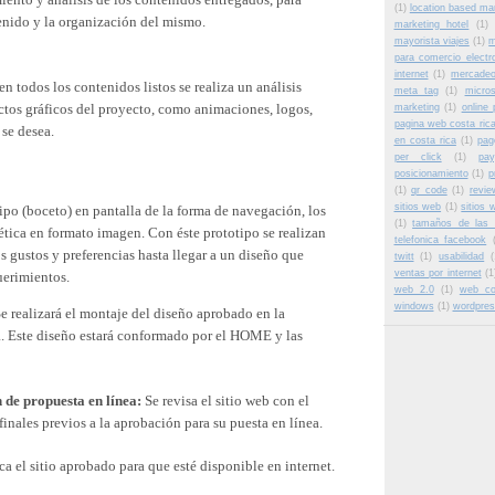
(1)
location based ma
enido y la organización del mismo.
marketing hotel
(1)
mayorista viajes
(1)
m
para comercio electr
internet
(1)
mercadeo
n todos los contenidos listos se realiza un análisis
meta tag
(1)
micros
ctos gráficos del proyecto, como animaciones, logos,
marketing
(1)
online 
pagina web costa ric
 se desea.
en costa rica
(1)
pag
per click
(1)
pa
posicionamiento
(1)
p
(1)
qr code
(1)
revie
sitios web
(1)
sitios 
tipo (boceto) en pantalla de la forma de navegación, los
(1)
tamaños de las
tética en formato imagen. Con éste prototipo se realizan
telefonica facebook
s gustos y preferencias hasta llegar a un diseño que
twitt
(1)
usabilidad
(
ventas por internet
(1
uerimientos.
web 2.0
(1)
web co
windows
(1)
wordpres
e realizará el montaje del diseño aprobado en la
. Este diseño estará conformado por el HOME y las
 de propuesta en línea:
Se revisa el sitio web con el
 finales previos a la aprobación para su puesta en línea.
a el sitio aprobado para que esté disponible en internet.