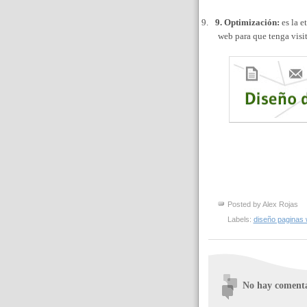
9.
9. Optimización:
es la e
web para que tenga visit
Posted by
Alex Rojas
Labels:
diseño paginas
No hay comenta